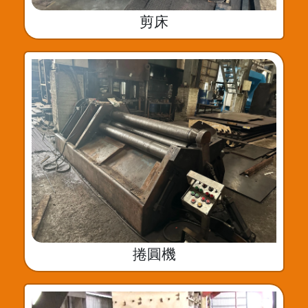
剪床
捲圓機